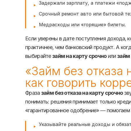
Задержали зарплату, а платежи «под
Срочный ремонт авто или бытовой те
Медрасходы или «горящие» билеты.
Если уверены в дате поступления дохода, 
практичнее, чем банковский продукт. А ког
выбирайте
займ на карту срочно
или
займ 
«Займ без отказа 
как говорить корр
Фраза
займ без отказа на карту срочно
зву
понимать: решения принимает только кред
«гарантированное одобрение» — помогаем 
Указывайте реальные доходы и обязат