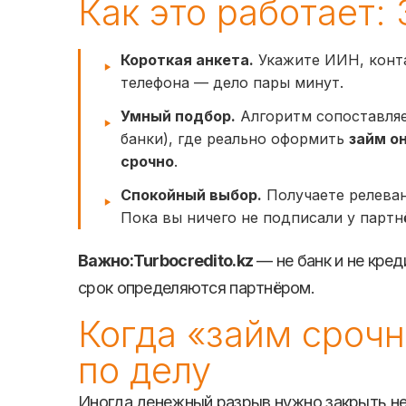
Как это работает:
Короткая анкета.
Укажите ИИН, конта
телефона — дело пары минут.
Умный подбор.
Алгоритм сопоставляе
банки), где реально оформить
займ о
срочно
.
Спокойный выбор.
Получаете релеван
Пока вы ничего не подписали у партн
Важно:
Turbocredito.kz
— не банк и не кред
срок определяются партнёром.
Когда «займ сроч
по делу
Иногда денежный разрыв нужно закрыть не