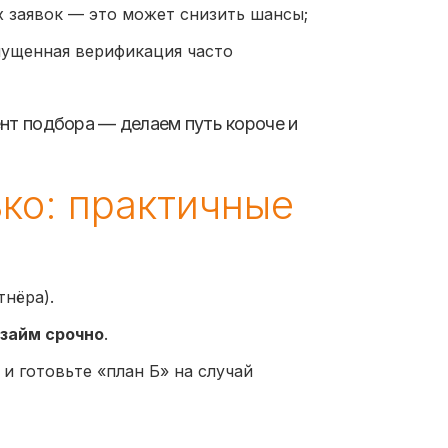
х заявок — это может снизить шансы;
пущенная верификация часто
нт подбора — делаем путь короче и
ько: практичные
тнёра).
займ срочно
.
и готовьте «план Б» на случай