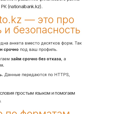
К (nationalbank.kz).
to.kz — это про
ь и безопасность
дна анкета вместо десятков форм. Так
н срочно
под ваш профиль.
агаем
займ срочно без отказа
, а
я.
ь.
Данные передаются по HTTPS,
словия простым языком и помогаем
.
р по форматам