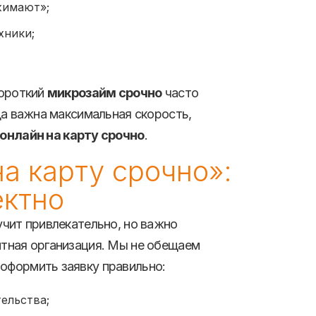
жимают»;
хники;
короткий
микрозайм срочно
часто
да важна максимальная скорость,
онлайн на карту срочно
.
на карту срочно»:
ектно
чит привлекательно, но важно
итная организация. Мы не обещаем
оформить заявку правильно:
ельства;