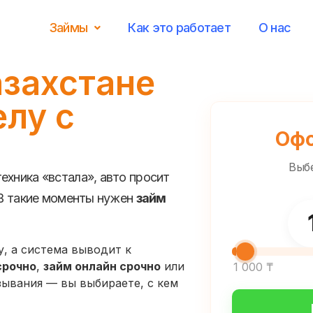
Займы
Как это работает
О нас
азахстане
елу с
Офо
Выб
ехника «встала», авто просит
 В такие моменты нужен
займ
, а система выводит к
срочно
,
займ онлайн срочно
или
1 000 ₸
зывания — вы выбираете, с кем