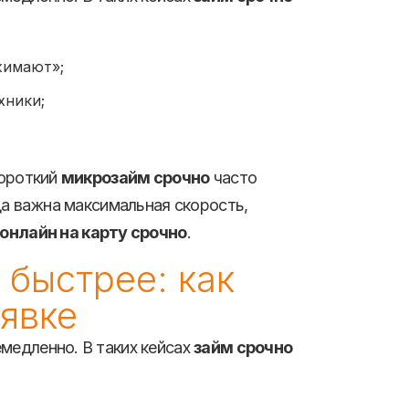
жимают»;
хники;
короткий
микрозайм срочно
часто
да важна максимальная скорость,
онлайн на карту срочно
.
 быстрее: как
аявке
медленно. В таких кейсах
займ срочно