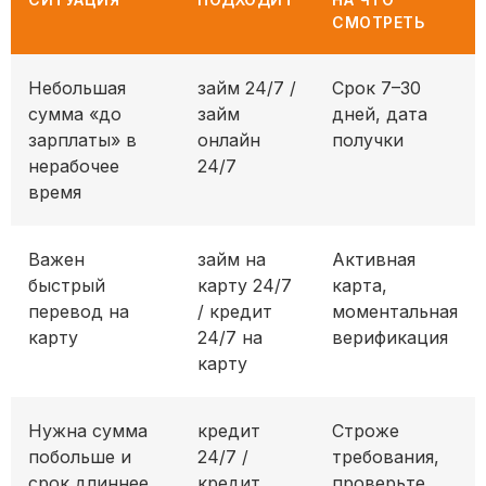
СМОТРЕТЬ
Таблица выбора: логика подбора формата
Небольшая
займ 24/7 /
Срок 7–30
сумма «до
займ
дней, дата
зарплаты» в
онлайн
получки
нерабочее
24/7
время
Важен
займ на
Активная
быстрый
карту 24/7
карта,
перевод на
/ кредит
моментальная
карту
24/7 на
верификация
карту
Нужна сумма
кредит
Строже
побольше и
24/7 /
требования,
срок длиннее
кредит
проверьте