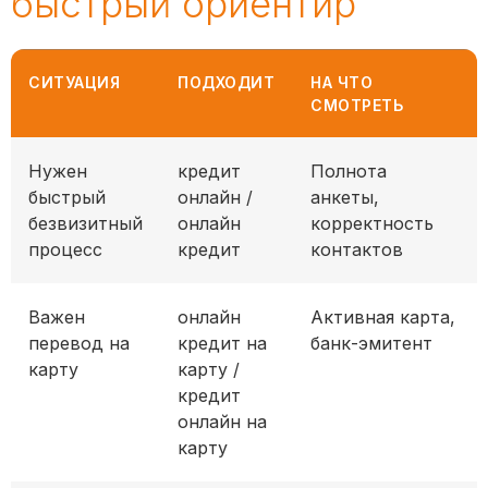
быстрый ориентир
СИТУАЦИЯ
ПОДХОДИТ
НА ЧТО
СМОТРЕТЬ
Таблица выбора: формат онлайн-кредита
Нужен
кредит
Полнота
быстрый
онлайн /
анкеты,
безвизитный
онлайн
корректность
процесс
кредит
контактов
Важен
онлайн
Активная карта,
перевод на
кредит на
банк-эмитент
карту
карту /
кредит
онлайн на
карту