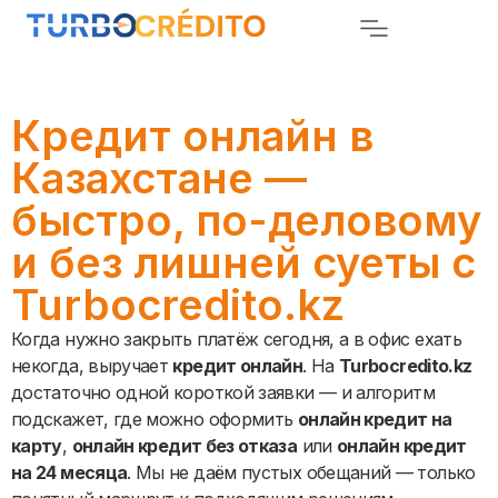
Кредит онлайн в
Казахстане —
быстро, по-деловому
и без лишней суеты с
Turbocredito.kz
Когда нужно закрыть платёж сегодня, а в офис ехать
некогда, выручает
кредит онлайн
. На
Turbocredito.kz
достаточно одной короткой заявки — и алгоритм
подскажет, где можно оформить
онлайн кредит на
карту
,
онлайн кредит без отказа
или
онлайн кредит
на 24 месяца
. Мы не даём пустых обещаний — только