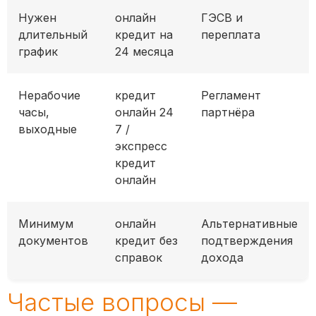
Нужен
онлайн
ГЭСВ и
длительный
кредит на
переплата
график
24 месяца
Нерабочие
кредит
Регламент
часы,
онлайн 24
партнёра
выходные
7 /
экспресс
кредит
онлайн
Минимум
онлайн
Альтернативные
документов
кредит без
подтверждения
справок
дохода
Частые вопросы —